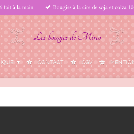
 fait à la main
Bougies à la cire de soja et colza 1
Les bougies de
Mirco
TIQUE
CONTACT
CGV
MENTION